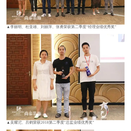
▲李丽明、杜亚雄、刘丽萍、张勇荣获第二季度“经理业绩优秀奖”
▲吴耀汜、吕鹤荣获2018第二季度“总监业绩优秀奖”