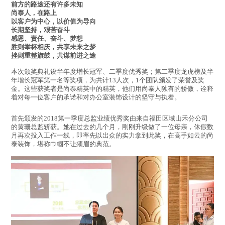
前方的路途还有许多未知
尚泰人，在路上
以客户为中心，以价值为导向
长期坚持，艰苦奋斗
感恩、责任、奋斗、梦想
胜则举杯相庆，共享未来之梦
挫则重整旗鼓，共谋前进之途
本次颁奖典礼设半年度增长冠军、二季度优秀奖；第二季度龙虎榜及半
年增长冠军第一名等奖项，为共计13人次，1个团队颁发了荣誉及奖
金。这些获奖者是尚泰精英中的精英，他们用尚泰人独有的骄傲，诠释
着对每一位客户的承诺和对办公室装饰设计的坚守与执着。
首先颁发的2018第一季度总监业绩优秀奖由来自福田区域山禾分公司
的黄珊总监斩获。她在过去的几个月，刚刚升级做了一位母亲，休假数
月再次投入工作一线，即率先以出众的实力拿到此奖，在高手如云的尚
泰装饰，堪称巾帼不让须眉的典范。